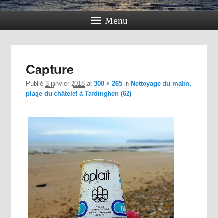
Menu
Navig
Capture
dan
im
Publié
3 janvier 2018
at
300 × 265
in
Nettoyage du matin,
plage du châtelet à Tardinghen (62)