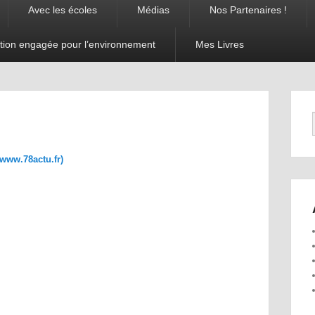
Avec les écoles
Médias
Nos Partenaires !
tion engagée pour l’environnement
Mes Livres
Navigation
dans les
images
/www.78actu.fr)