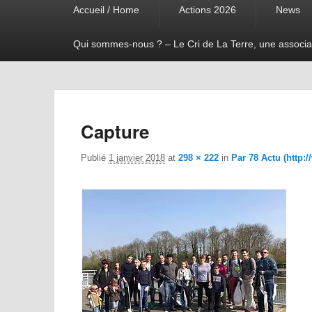
Accueil / Home
Actions 2026
News
menu
Qui sommes-nous ? – Le Cri de La Terre, une associa
Capture
Publié
1 janvier 2018
at
298 × 222
in
Par 78 Actu (http:/