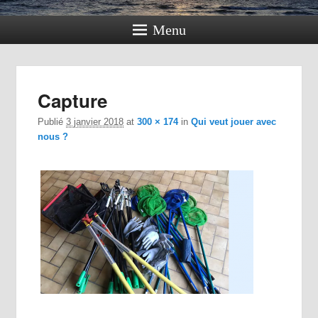
Menu
Navig
Capture
dan
im
Publié
3 janvier 2018
at
300 × 174
in
Qui veut jouer avec
nous ?