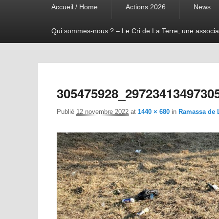
Accueil / Home
Actions 2026
News
menu
Qui sommes-nous ? – Le Cri de La Terre, une associa
305475928_2972341349730
Publié
12 novembre 2022
at
1440 × 680
in
Ramassa de 