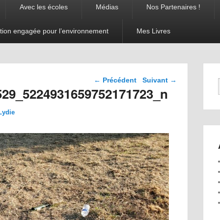
Avec les écoles
Médias
Nos Partenaires !
tion engagée pour l’environnement
Mes Livres
Navigation dans les
← Précédent
Suivant →
images
529_5224931659752171723_n
Lydie