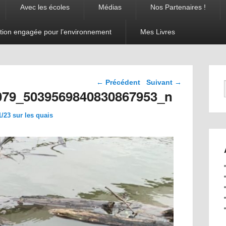
Avec les écoles
Médias
Nos Partenaires !
tion engagée pour l’environnement
Mes Livres
Navigation dans les
← Précédent
Suivant →
images
079_5039569840830867953_n
/23 sur les quais