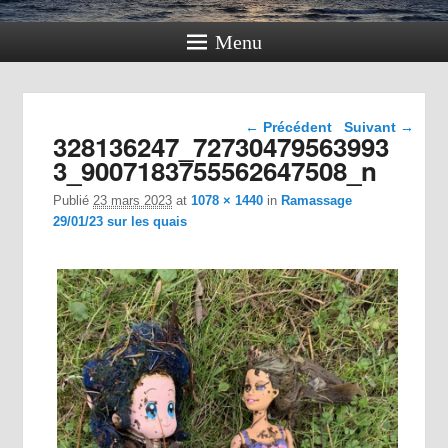
Menu
Navigation dans les
← Précédent
Suivant →
328136247_72730479563993
images
3_9007183755562647508_n
Publié
23 mars 2023
at
1078 × 1440
in
Ramassage
29/01/23 sur les quais