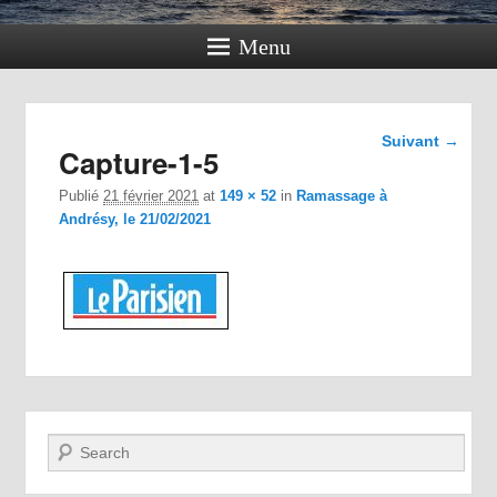
Menu
Navigation
Suivant →
Capture-1-5
dans les
images
Publié
21 février 2021
at
149 × 52
in
Ramassage à
Andrésy, le 21/02/2021
Recherche