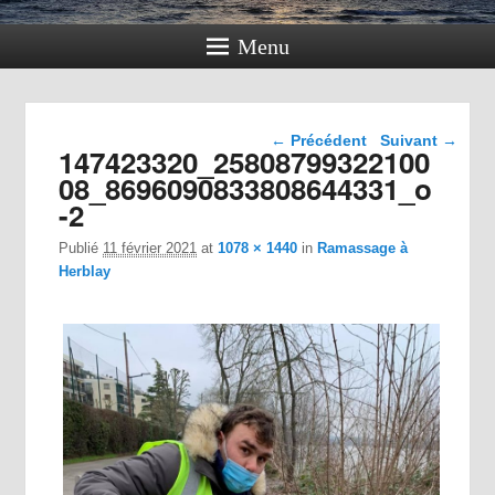
Menu
Navigation dans les
← Précédent
Suivant →
147423320_25808799322100
images
08_8696090833808644331_o
-2
Publié
11 février 2021
at
1078 × 1440
in
Ramassage à
Herblay