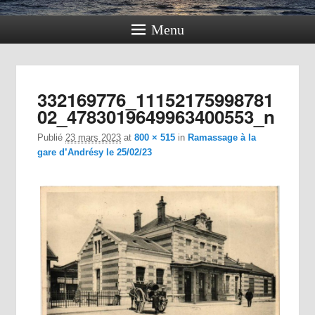
Menu
Navig
332169776_11152175998781
dan
02_4783019649963400553_n
im
Publié
23 mars 2023
at
800 × 515
in
Ramassage à la
gare d’Andrésy le 25/02/23