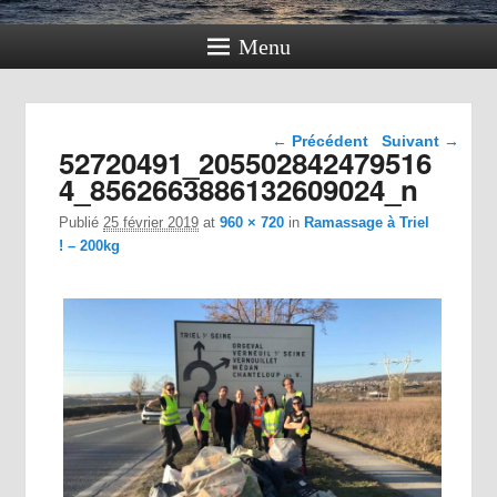
Menu
Navigation dans les
← Précédent
Suivant →
52720491_205502842479516
images
4_8562663886132609024_n
Publié
25 février 2019
at
960 × 720
in
Ramassage à Triel
! – 200kg