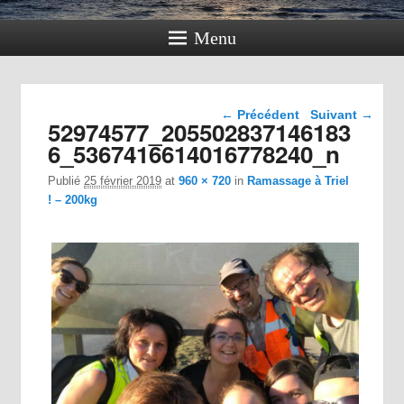
Menu
Navigation dans les
← Précédent
Suivant →
52974577_205502837146183
images
6_5367416614016778240_n
Publié
25 février 2019
at
960 × 720
in
Ramassage à Triel
! – 200kg