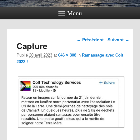
Menu
Navigation dans les
← Précédent
Suivant →
Capture
images
Publié
20 avril 2023
at
646 × 308
in
Ramassage avec Colt
2022 !