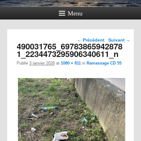
Menu
Navigation dans les
← Précédent
Suivant →
490031765_69783865942878
images
1_2234473295906340611_n
Publié
3 janvier 2026
at
1080 × 811
in
Ramassage CD 55