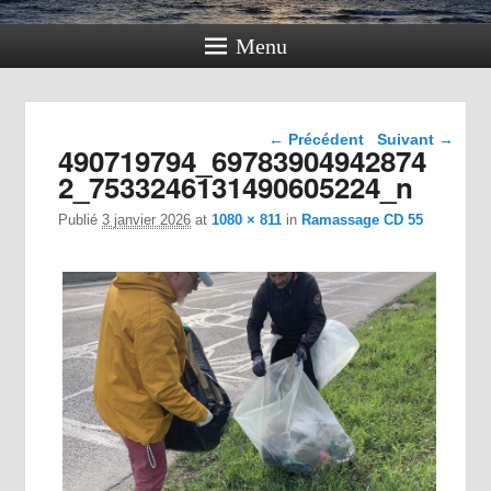
Menu
Navigation dans les
← Précédent
Suivant →
490719794_69783904942874
images
2_7533246131490605224_n
Publié
3 janvier 2026
at
1080 × 811
in
Ramassage CD 55