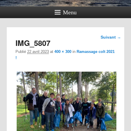
Menu
Navigation
Suivant →
IMG_5807
dans les
images
Publié
22 avril 2023
at
400 × 300
in
Ramassage colt 2021
!