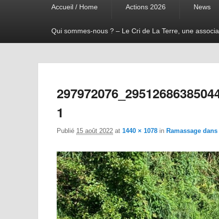
Accueil / Home
Actions 2026
News
menu
Qui sommes-nous ? – Le Cri de La Terre, une associa
297972076_2951268638504
1
Publié
15 août 2022
at
1440 × 1078
in
Ramassage dans l