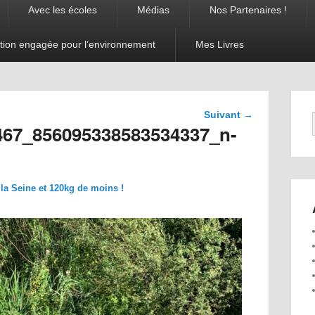
Avec les écoles
Médias
Nos Partenaires !
tion engagée pour l’environnement
Mes Livres
Navigation
Suivant →
dans les
467_856095338583534337_n-
images
a Seine et 120kg de moins !