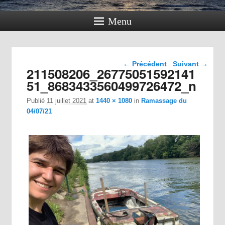
Menu
Navigation dans les
← Précédent
Suivant →
211508206_26775051592141
images
51_8683433560499726472_n
Publié
11 juillet 2021
at
1440 × 1080
in
Ramassage du
04/07/21