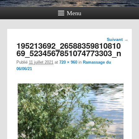
Menu
Navigation
Suivant →
195213692_26588359810810
dans les
images
69_5234567851074773303_n
Publié
11 juillet 2021
at
720 × 960
in
Ramassage du
06/06/21