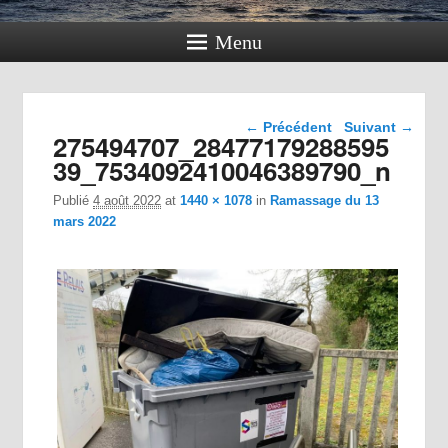
Menu
Navigation dans les
← Précédent
Suivant →
275494707_28477179288595
images
39_7534092410046389790_n
Publié
4 août 2022
at
1440 × 1078
in
Ramassage du 13
mars 2022