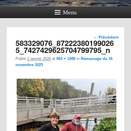
Menu
Navigation
← Précédent
583329076_87222380199026
dans les
images
5_7427429625704799795_n
Publié
2 janvier 2026
at
865 × 1080
in
Ramassage du 16
novembre 2025