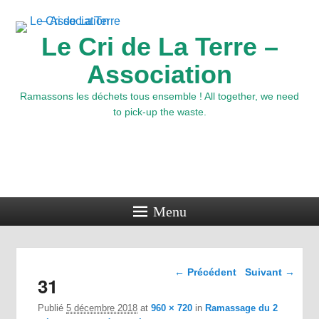
Le Cri de La Terre –
Association
Ramassons les déchets tous ensemble ! All together, we need
to pick-up the waste.
Menu
Navigation dans les
← Précédent
Suivant →
31
images
Publié
5 décembre 2018
at
960 × 720
in
Ramassage du 2