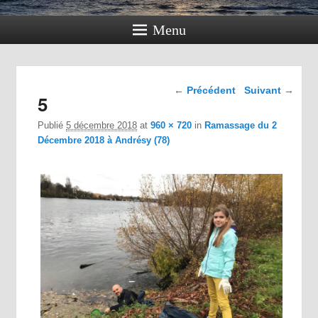
Menu
Navigation dans les
← Précédent
Suivant →
5
images
Publié
5 décembre 2018
at
960 × 720
in
Ramassage du 2
Décembre 2018 à Andrésy (78)