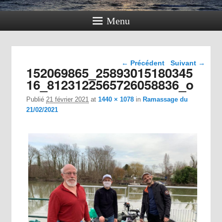
Menu
Navigation dans les
← Précédent
Suivant →
152069865_25893015180345
images
16_8123122565726058836_o
Publié
21 février 2021
at
1440 × 1078
in
Ramassage du
21/02/2021