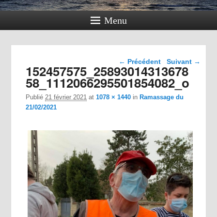
Menu
Navigation dans les
← Précédent
Suivant →
152457575_25893014313678
images
58_1112066295501854082_o
Publié
21 février 2021
at
1078 × 1440
in
Ramassage du
21/02/2021