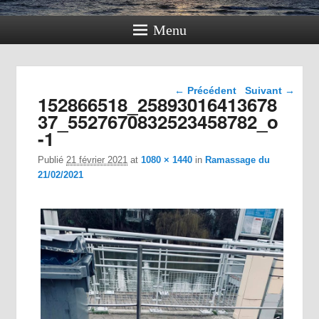
Menu
Navigation dans les
← Précédent
Suivant →
152866518_25893016413678
images
37_5527670832523458782_o
-1
Publié
21 février 2021
at
1080 × 1440
in
Ramassage du
21/02/2021