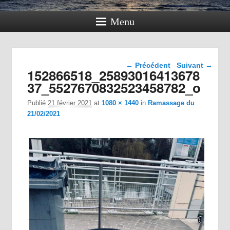
Menu
Navigation dans les
← Précédent
Suivant →
152866518_25893016413678
images
37_5527670832523458782_o
Publié
21 février 2021
at
1080 × 1440
in
Ramassage du
21/02/2021