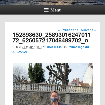
Menu
Navigation dans les
← Précédent
Suivant →
152893630_25893016247011
images
72_626057217048489702_o
Publié
21 février 2021
at
1078 × 1440
in
Ramassage du
21/02/2021