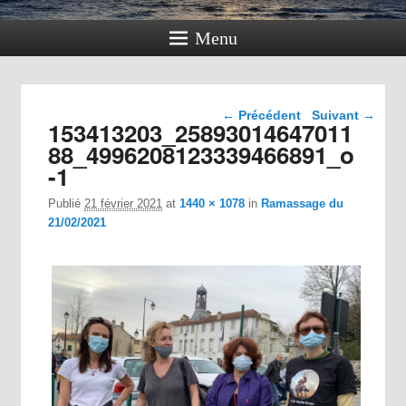
Menu
Navigation dans les
← Précédent
Suivant →
153413203_25893014647011
images
88_4996208123339466891_o
-1
Publié
21 février 2021
at
1440 × 1078
in
Ramassage du
21/02/2021