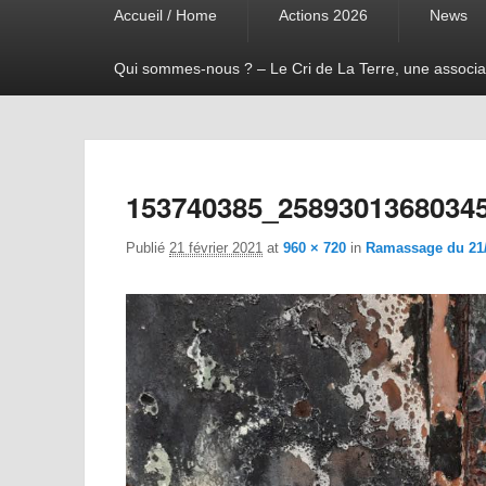
Accueil / Home
Actions 2026
News
menu
Qui sommes-nous ? – Le Cri de La Terre, une associa
153740385_2589301368034
Publié
21 février 2021
at
960 × 720
in
Ramassage du 21/