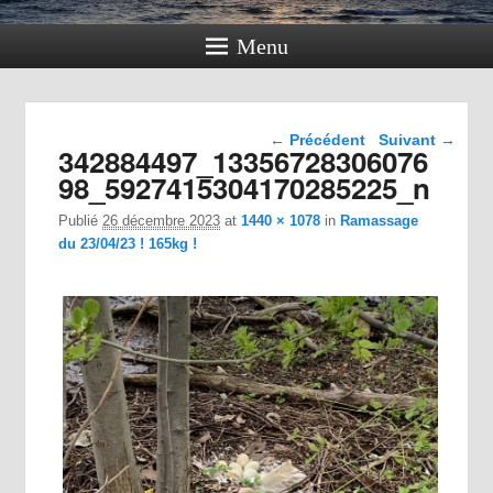
Menu
Navigation dans les
← Précédent
Suivant →
342884497_13356728306076
images
98_5927415304170285225_n
Publié
26 décembre 2023
at
1440 × 1078
in
Ramassage
du 23/04/23 ! 165kg !