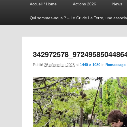
Accueil / Home
Actions 2026
News
menu
Qui sommes-nous ? – Le Cri de La Terre, une associa
342972578_9724958504486
Publié
26 décembre 2023
at
1440 × 1080
in
Ramassage d