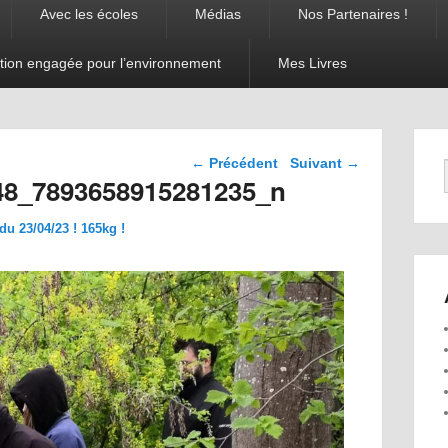
Avec les écoles
Médias
Nos Partenaires !
tion engagée pour l’environnement
Mes Livres
Navigation dans les
← Précédent
Suivant →
images
48_7893658915281235_n
u 23/04/23 ! 165kg !