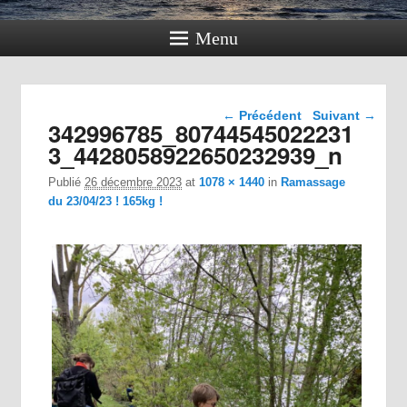
Menu
Navigation dans les
← Précédent
Suivant →
342996785_80744545022231
images
3_4428058922650232939_n
Publié
26 décembre 2023
at
1078 × 1440
in
Ramassage
du 23/04/23 ! 165kg !