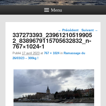
Menu
Navigation dans les
← Précédent
Suivant →
337273393_23961210519905
images
2_8389679115705632832_n-
767×1024-1
Publié
17 avril 2023
at
767 × 1024
in
Ramassage du
26/03/23 – 300kg !