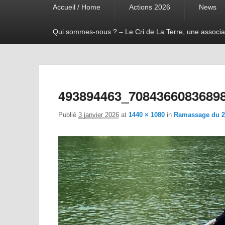
Accueil / Home
Actions 2026
News
menu
Qui sommes-nous ? – Le Cri de La Terre, une associa
493894463_7084366083689
Publié
3 janvier 2026
at
1440 × 1080
in
Ramassage du 27