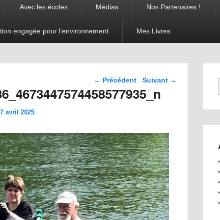
Avec les écoles
Médias
Nos Partenaires !
tion engagée pour l’environnement
Mes Livres
Navigation dans les
← Précédent
Suivant →
images
86_4673447574458577935_n
 avril 2025