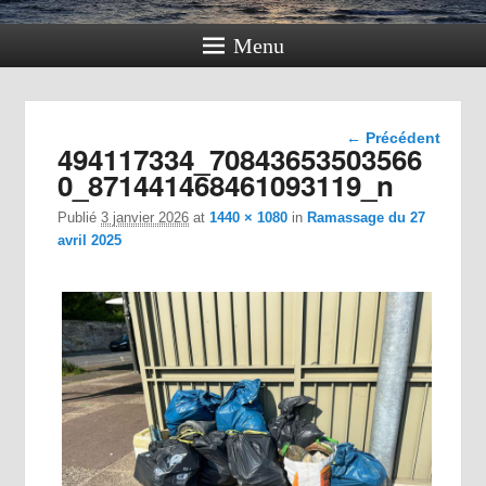
Menu
Navigation
← Précédent
494117334_70843653503566
dans les
images
0_871441468461093119_n
Publié
3 janvier 2026
at
1440 × 1080
in
Ramassage du 27
avril 2025