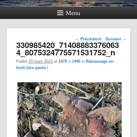
Menu
Navigation dans les
← Précédent
Suivant →
330985420_71408883376063
images
4_8075324775571531752_n
Publié
23 mars 2023
at
1078 × 1440
in
Ramassage en
forêt 1ère partie !