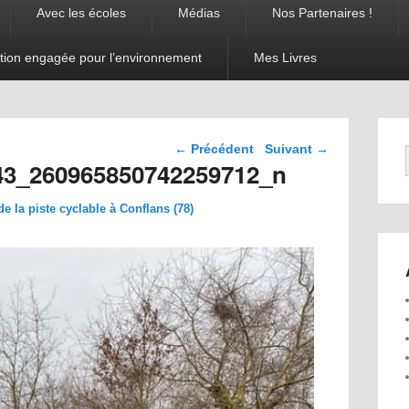
Avec les écoles
Médias
Nos Partenaires !
tion engagée pour l’environnement
Mes Livres
Navigation dans les
← Précédent
Suivant →
images
43_260965850742259712_n
 la piste cyclable à Conflans (78)