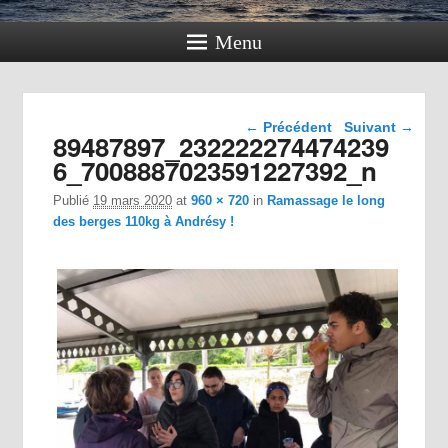
Menu
Navigation dans les
← Précédent
Suivant →
89487897_232222274474239
images
6_7008887023591227392_n
Publié
19 mars 2020
at
960 × 720
in
Ramassage le long
des berges 110kg à Andrésy !