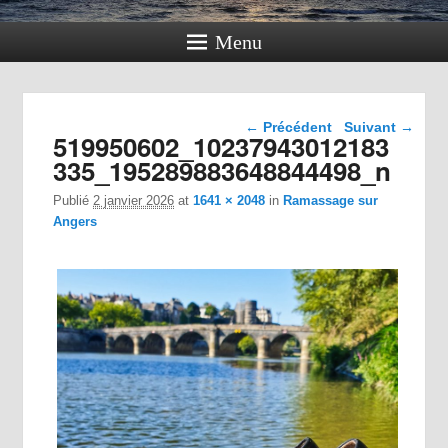
Menu
Navigation dans les
← Précédent
Suivant →
519950602_10237943012183
images
335_195289883648844498_n
Publié
2 janvier 2026
at
1641 × 2048
in
Ramassage sur
Angers