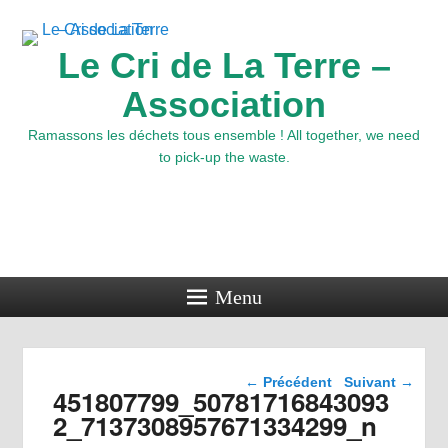
Le Cri de La Terre –
Association
Ramassons les déchets tous ensemble ! All together, we need
to pick-up the waste.
Menu
Navigation dans les
← Précédent
Suivant →
451807799_50781716843093
images
2_7137308957671334299_n