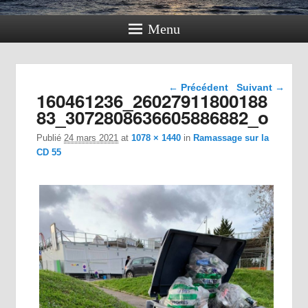
Menu
Navigation dans les
← Précédent
Suivant →
160461236_26027911800188
images
83_3072808636605886882_o
Publié
24 mars 2021
at
1078 × 1440
in
Ramassage sur la
CD 55