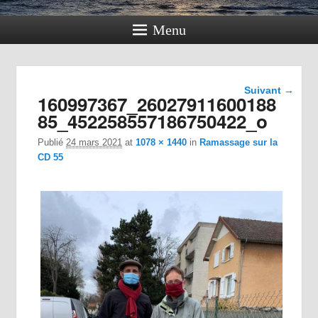
Menu
Navigation
Suivant →
160997367_26027911600188
dans les
images
85_452258557186750422_o
Publié
24 mars 2021
at
1078 × 1440
in
Ramassage sur la
CD 55