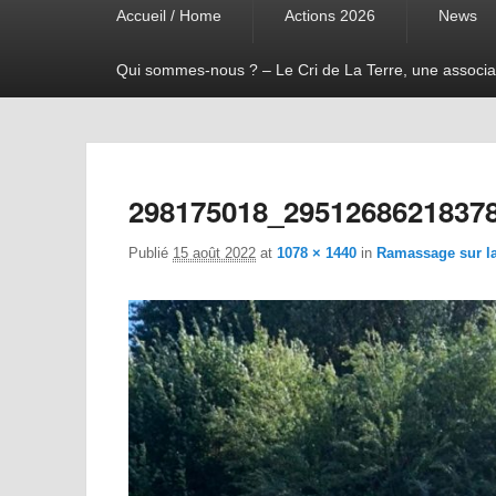
Accueil / Home
Actions 2026
News
menu
Qui sommes-nous ? – Le Cri de La Terre, une associa
298175018_2951268621837
Publié
15 août 2022
at
1078 × 1440
in
Ramassage sur la