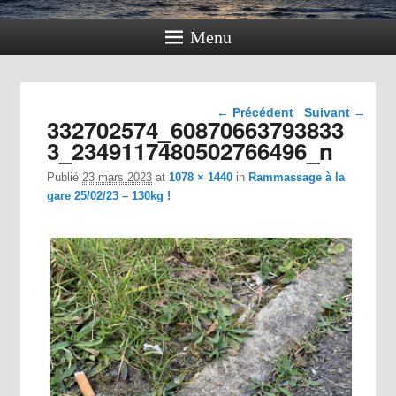
Menu
Navigation dans les
← Précédent
Suivant →
332702574_60870663793833
images
3_2349117480502766496_n
Publié
23 mars 2023
at
1078 × 1440
in
Rammassage à la
gare 25/02/23 – 130kg !