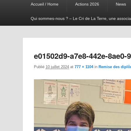
Accueil / Home
Actions 2026
News
menu
Qui sommes-nous ? – Le Cri de La Terre, une associa
e01502d9-a7e8-442e-8ae0-
Publié
10 juillet 2024
at
777 × 1104
in
Remise des diplô