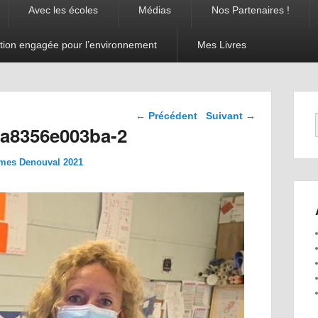
Avec les écoles
Médias
Nos Partenaires !
tion engagée pour l’environnement
Mes Livres
Navigation dans les
← Précédent
Suivant →
images
9a8356e003ba-2
mes Denouval 2021