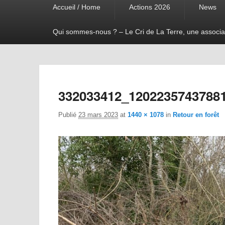
Accueil / Home
Actions 2026
News
menu
Qui sommes-nous ? – Le Cri de La Terre, une associa
332033412_1202235743788
Publié
23 mars 2023
at
1440 × 1078
in
Retour en forêt