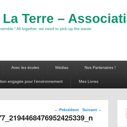
 La Terre – Associat
emble ! All together, we need to pick-up the waste.
Avec les écoles
Médias
Nos Partenaires !
tion engagée pour l’environnement
Mes Livres
Navigation dans les
← Précédent
Suivant →
images
77_2194468476952425339_n