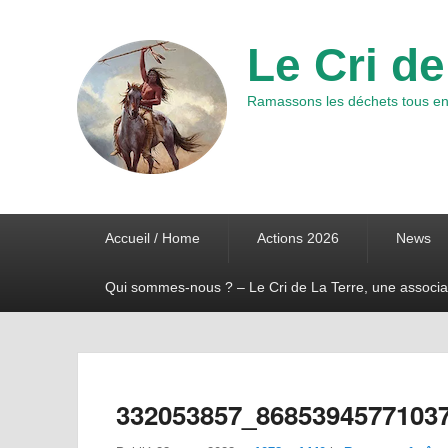
Le Cri de
Ramassons les déchets tous ens
Premier
Accueil / Home
Actions 2026
News
menu
Qui sommes-nous ? – Le Cri de La Terre, une associa
332053857_8685394577103