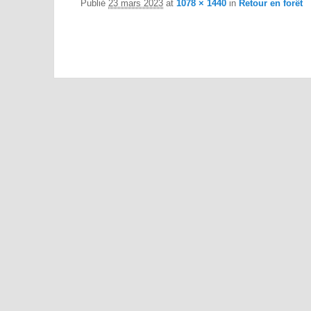
Publié
23 mars 2023
at
1078 × 1440
in
Retour en forêt