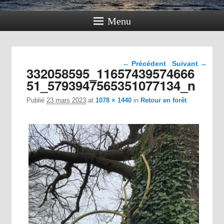
Menu
Navigation dans les
← Précédent
Suivant →
332058595_11657439574666
images
51_5793947565351077134_n
Publié
23 mars 2023
at
1078 × 1440
in
Retour en forêt