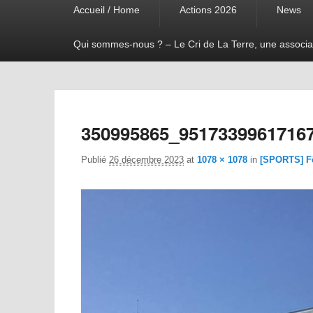
Accueil / Home
Actions 2026
News
menu
Qui sommes-nous ? – Le Cri de La Terre, une associa
350995865_9517339961716
Publié
26 décembre 2023
at
1078 × 1078
in
[SPORTS] Fê