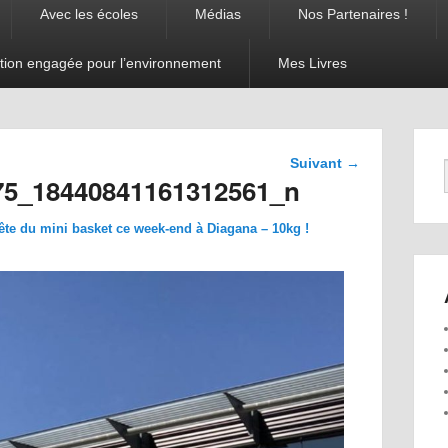
Avec les écoles
Médias
Nos Partenaires !
tion engagée pour l’environnement
Mes Livres
Navigation
Suivant →
dans les
75_18440841161312561_n
images
te du mini basket ce week-end à Diagana – 10kg !