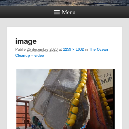
Menu
Navig
image
dan
im
Publié
26 décembre 2023
at
1259 × 1032
in
The Ocean
Cleanup – video